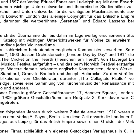
er und 1897 der Verlag Eduard Ebner aus Ludwigsburg. Mit dem Erwerb
kamen wichtige Unterrichtswerke und theoretische Studienhilfen zu
chul- und Unterrichtswerke für die wichtigsten Musikinstrumente sow
rb Bosworth London das alleinige Copyright für das Britische Empir
, darunter die weltberühmte „Serenata“ und Eduard Lassens be
rch die Übernahme der bis dahin im Eigenverlag erschienenen Stud
 Katalog mit wichtigen Unterrichtswerken für Violine zu erweitern
ndlage jedes Violinstudiums.
n zahlreichen bedeutenden englischen Komponisten erwerben. So e
nus“, 1903 dessen Orchestersuite „London Day by Day“ und 1914 die
„The Cricket on the Hearth (Heimchen am Herd)“. Von Havergal Bri
Musical Festival aufgeführt – und das beim Norwich Festival erstaufge
idge. Weitere damals bekannte englische Komponisten, deren Werke
tandford, Granville Bantock und Joseph Holbrocke. Zu den Veröffen
ikationen von Chorliteratur, darunter „The Collegiate Psalter“ v
 Bridge, sowie eine Sammlung von Kirchenmusik der Renaissance mi
io und anderen.
oner Firma in größere Geschäftsräume: 17, Hanover Square, London
m 1909 größere Geschäftsräume am Roßplatz 3. Kurz davor war Cu
ingetreten.
en folgenden Jahren durch weitere Zukäufe erweitert. 1910 waren 
us dem Verlag A. Payne, Berlin. Um diese Zeit erwarb die Londoner F
ages aus Leipzig für das British Empire sowie einen Großteil der Ver
er Firma schließlich ein eigenes 6-stöckiges Verlagshaus in 8, H