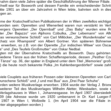
ahm dann viele Jahre später die Geschäftsführung der Wiener Filiale.
hwill war für Bosworth und dessen Familie ein entscheidender Schri
tte 1901 an über ein Jahrzehnt in Wien lebte, bahnten sich in die
ngen an.
e der Kratochwill’schen Publikationen der in Wien zweifellos wichtigs
worden sein: Operetten und Wienerlied waren nun verstärkt im Verl
bergers Operetten „Der Opernball“ und „Das Baby“ wurden eine Re
er „Der Bajazzo“ von Alphons Czibulka, „Der Lebemann“ von Alfr
Das verwunschene Schloß“ von Carl Millöcker, „Der Wunderknabe“ v
hatz von Rhampsinit“ von Albert Gortner. Von späteren Bühnenw
t erwerben, so z.B. von der Operette „Zur indischen Witwe“ von Osca
ns“ und „Des Teufels Großmutter“ von Oskar Nedbal.
gten mit der Übernahme Kratochwills an Bosworth. Dazu gehörte
hiedene Tänze aus der frühen Schaffensperiode, dessen „Pesther Cz
-Tänze“ op. 36, der später in England unter dem Titel „Memories“ groß
.) die heute noch bekannte Polka „Im Kahlenbergerdörferl“ sowie zah
ele Couplets aus früheren Possen oder kleineren Operetten von Carl 
wunschene Schloß“ und „I und mei Bua“ aus „Drei Paar Schuhe“.
rden weitere Musikverlage erworben. 1904 wurde der Verlag J. Brixne
weiterer Teil des Musikverlages Wilhelm Aletter, Wiesbaden, sowie d
erlagshauses in Wien I., Johannesgasse. Im April 1907 übersiedel
 39 (die Adresse wurde um 1920 umbenannt in Dr. Karl Lueger-P
li 1907 in Wien I, Wollzeile 1. (Im April 1904 war die Filiale i
inter abgegegeben worden.)