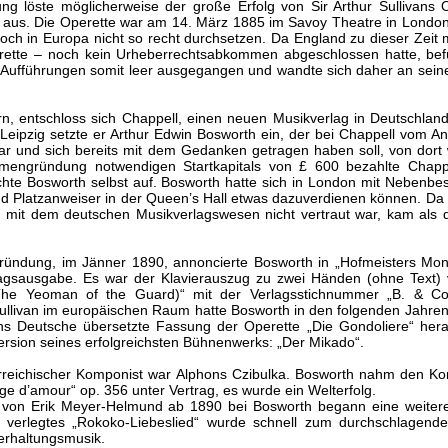
g löste möglicherweise der große Erfolg von Sir Arthur Sullivans 
 aus. Die Operette war am 14. März 1885 im Savoy Theatre in London
och in Europa nicht so recht durchsetzen. Da England zu dieser Zeit m
ette – noch kein Urheberrechtsabkommen abgeschlossen hatte, bef
ei Aufführungen somit leer ausgegangen und wandte sich daher an sein
n, entschloss sich Chappell, einen neuen Musikverlag in Deutschlan
Leipzig setzte er Arthur Edwin Bosworth ein, der bei Chappell vom Ang
ar und sich bereits mit dem Gedanken getragen haben soll, von dor
rmengründung notwendigen Startkapitals von £ 600 bezahlte Chappel
achte Bosworth selbst auf. Bosworth hatte sich in London mit Nebenbe
und Platzanweiser in der Queen’s Hall etwas dazuverdienen können. Da
mit dem deutschen Musikverlagswesen nicht vertraut war, kam als dr
ündung, im Jänner 1890, annoncierte Bosworth in „Hofmeisters Mon
agsausgabe. Es war der Klavierauszug zu zwei Händen (ohne Text) 
(The Yeoman of the Guard)“ mit der Verlagsstichnummer „B. & Co
Sullivan im europäischen Raum hatte Bosworth in den folgenden Jahre
ins Deutsche übersetzte Fassung der Operette „Die Gondoliere“ he
ersion seines erfolgreichsten Bühnenwerks: „Der Mikado“.
rreichischer Komponist war Alphons Czibulka. Bosworth nahm den K
e d’amour“ op. 356 unter Vertrag, es wurde ein Welterfolg.
von Erik Meyer-Helmund ab 1890 bei Bosworth begann eine weitere 
verlegtes „Rokoko-Liebeslied“ wurde schnell zum durchschlagende
erhaltungsmusik.