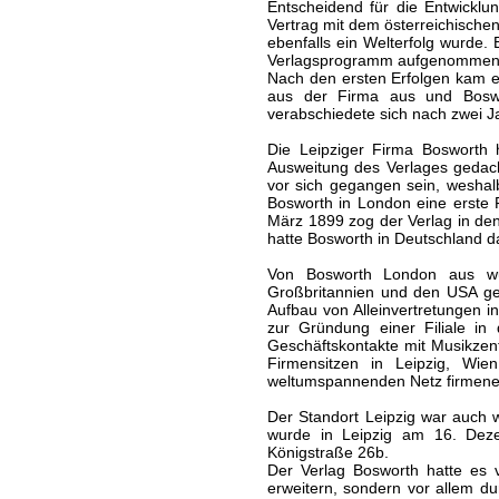
Entscheidend für die Entwickl
Vertrag mit dem österreichische
ebenfalls ein Welterfolg wurde. 
Verlagsprogramm aufgenommen
Nach den ersten Erfolgen kam 
aus der Firma aus und Boswor
verabschiedete sich nach zwei J
Die Leipziger Firma Bosworth h
Ausweitung des Verlages gedach
vor sich gegangen sein, wesha
Bosworth in London eine erste F
März 1899 zog der Verlag in de
hatte Bosworth in Deutschland d
Von Bosworth London aus wur
Großbritannien und den USA ge
Aufbau von Alleinvertretungen 
zur Gründung einer Filiale i
Geschäftskontakte mit Musikzen
Firmensitzen in Leipzig, Wi
weltumspannenden Netz firmene
Der Standort Leipzig war auch 
wurde in Leipzig am 16. Deze
Königstraße 26b.
Der Verlag Bosworth hatte es 
erweitern, sondern vor allem du