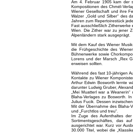
Am 4. Februar 1905 kam der se
Kompositionen des Chmél-Verlag
Wiener Gesellschaft und ihre F
Walzer „Gold und Silber“ des 
Jahren zum Repertoirestück jede
Fast ausschließlich Zitherwerke
Wien. Die Zither war zu jener Z
Alpenländern stark ausgeprägt.
Mit dem Kauf des Wiener Musik-
die Frühgeschichte des Wiene
Bühnenwerke sowie Chorkompositi
Lorens und der Marsch „Rex Ga
erweisen sollten.
Während des fast 10-jährigen A
Kontakte zu Wiener Komponisten
Arthur Edwin Bosworth lernte w
darunter Ludwig Gruber, Alexand
„Mei Muatterl war a Weanerin“ 
Blaha-Verlages zu Bosworth. In
Julius Fucik. Dessen inzwischen
Mit der Übernahme des Blaha-V
und „Furchtlos und treu“.
Im Zuge des Aufenthaltes de
Sortimentsgeschäftes, das au
ausgerichtet war. Kurz vor Aus
30.000 Titel, wobei die „Klassi