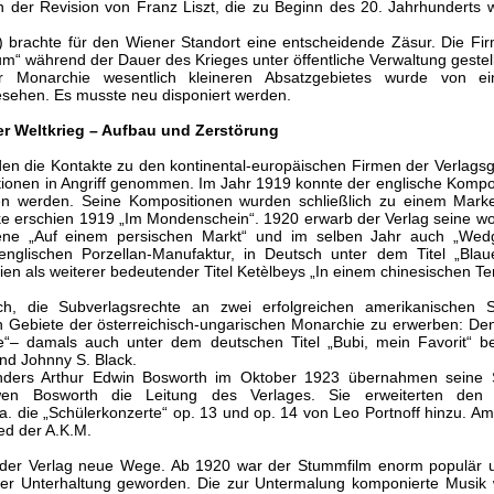
 der Revision von Franz Liszt, die zu Beginn des 20. Jahrhunderts we
) brachte für den Wiener Standort eine entscheidende Zäsur. Die Fi
m“ während der Dauer des Krieges unter öffentliche Verwaltung gestell
Monarchie wesentlich kleineren Absatzgebietes wurde von ein
sehen. Es musste neu disponiert werden.
er Weltkrieg – Aufbau und Zerstörung
en die Kontakte zu den kontinental-europäischen Firmen der Verlags
nen in Angriff genommen. Im Jahr 1919 konnte der englische Kompon
n werden. Seine Kompositionen wurden schließlich zu einem Marke
ke erschien 1919 „Im Mondenschein“. 1920 erwarb der Verlag seine wo
zene „Auf einem persischen Markt“ und im selben Jahr auch „Wed
glischen Porzellan-Manufaktur, in Deutsch unter dem Titel „Blaue
ien als weiterer bedeutender Titel Ketèlbeys „In einem chinesischen T
h, die Subverlagsrechte an zwei erfolgreichen amerikanischen S
 Gebiete der österreichisch-ungarischen Monarchie zu erwerben: Den 
“– damals auch unter dem deutschen Titel „Bubi, mein Favorit“ b
und Johnny S. Black.
ders Arthur Edwin Bosworth im Oktober 1923 übernahmen seine 
n Bosworth die Leitung des Verlages. Sie erweiterten den 
. die „Schülerkonzerte“ op. 13 und op. 14 von Leo Portnoff hinzu. Am 
ed der A.K.M.
t der Verlag neue Wege. Ab 1920 war der Stummfilm enorm populär 
 der Unterhaltung geworden. Die zur Untermalung komponierte Musik