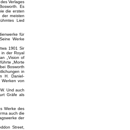
 des Verlages
 Bosworth. Es
ie die ersten
e der meisten
rühmtes Lied
ienwerke für
. Seine Werke
twa 1901 Sir
 in der Royal
an „Vision of
führte „Morte
 bei Bosworth
tlichungen in
on H. Daniel-
t Werken von
 W. Und auch
rt Gräfe als
es Werke des
irma auch die
lagswerke der
eddon Street,