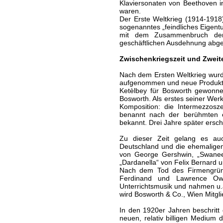
Klaviersonaten von Beethoven in
waren.
Der Erste Weltkrieg (1914-1918
sogenanntes „feindliches Eigentu
mit dem Zusammenbruch der 
geschäftlichen Ausdehnung abge
Zwischenkriegszeit und Zweit
Nach dem Ersten Weltkrieg wurd
aufgenommen und neue Produktio
Ketèlbey für Bosworth gewonne
Bosworth. Als erstes seiner Wer
Komposition: die Intermezzos
benannt nach der berühmten en
bekannt. Drei Jahre später ersch
Zu dieser Zeit gelang es auc
Deutschland und die ehemaligen
von George Gershwin, „Swanee
„Dardanella“ von Felix Bernard 
Nach dem Tod des Firmengrün
Ferdinand und Lawrence Owe
Unterrichtsmusik und nahmen u.a
wird Bosworth & Co., Wien Mitgli
In den 1920er Jahren beschrit
neuen, relativ billigen Medium