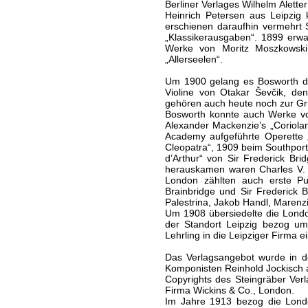
Berliner Verlages Wilhelm Alett
Heinrich Petersen aus Leipzig 
erschienen daraufhin vermehrt S
„Klassikerausgaben“. 1899 erwa
Werke von Moritz Moszkowski
„Allerseelen“.
Um 1900 gelang es Bosworth du
Violine von Otakar Ševčik, den
gehören auch heute noch zur Gru
Bosworth konnte auch Werke vo
Alexander Mackenzie’s „Coriola
Academy aufgeführte Operette 
Cleopatra“, 1909 beim Southport 
d’Arthur“ von Sir Frederick Br
herauskamen waren Charles V. S
London zählten auch erste Publ
Brainbridge und Sir Frederick
Palestrina, Jakob Handl, Marenz
Um 1908 übersiedelte die Lond
der Standort Leipzig bezog u
Lehrling in die Leipziger Firma e
Das Verlagsangebot wurde in d
Komponisten Reinhold Jockisch a
Copyrights des Steingräber Verl
Firma Wickins & Co., London.
Im Jahre 1913 bezog die London