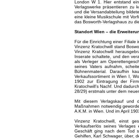
London W 1. Hier entstand ein 
Verlagswerke präsentieren zu 
und die Versandabteilung bilde
eine kleine Musikschule mit Vor
das Bosworth-Verlagshaus zu die
Standort Wien – die Erweiteru
Für die Einrichtung einer Filial
Vinzenz Kratochwill stand Boswo
Vinzenz Kratochwill herausgebr
Inserate schaltete, und den vera
als Verleger am Operettengesc
seines Vaters aufnahm, schei
Bühnenmaterial. Daraufhin ka
Verkaufssortiment in Wien I, Wo
1902 zur Eintragung der Firm
Kratochwill’s Nachf. Und dadurch
28/29) erstmals unter dem neuen
Mit diesem Verlagskauf und
Maßnahmen notwendig geworden:
A.K.M. in Wien. Und im April 1903
Vinzenz Kratochwill, einst g
Verkaufserlös seines Verlages 
Geschäft ging nach dem Tod sei
Gehilfen, Karl Schwager, über, 