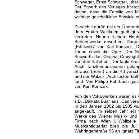
Schwager, Ernst Schwager, übern
Der Erwerb des Verlages Kratoc
davon, dass die Familie von Mi
wichtige geschäftliche Entwicklu
Zunächst dürfte mit der Übernahm
dem Ersten Weltkrieg getätigt 
vertreten. Neben Richard Heu
Bühnenwerke erworben. Darunt
„Edelweiß“ von Karl Komzak, „
Taund sowie die Oper „Der Sc
Bosworth das Original-Copyrigh
von den Balletten „Der faule Ha
Auch Tanzkompositionen gelan
Strauss (Sohn) an die 43 versc
und der Walzer „Architecten-Ball
fand. Von Philipp Fahrbach (jun
von Karl Komzak.
Von den Vokalwerken waren es vi
z.B. „Dalkata Bua“ aus „Das ver
In den Jahren 1902 bis 1905 wu
angekauft, im selben Jahr ein 
Werke des Wiener Musik- und V
Firma nach Wien I, Wollzeile
Musikantiquariat blieb bis Ju
Währingerstraße 96 an Ignatz T