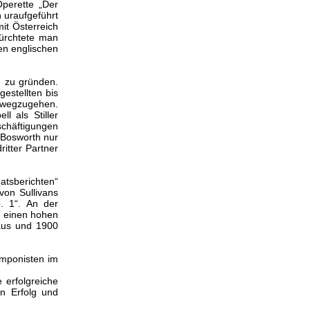
Operette „Der
 uraufgeführt
it Österreich
ürchtete man
en englischen
d zu gründen.
estellten bis
t wegzugehen.
l als Stiller
schäftigungen
 Bosworth nur
itter Partner
atsberichten“
von Sullivans
. 1“. An der
n einen hohen
raus und 1900
omponisten im
erfolgreiche
n Erfolg und