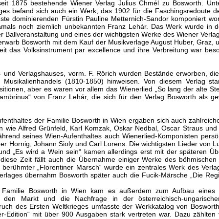
it 1875 bestehende Wiener Verlag Julius Chmél zu Bosworth. Unte
es befand sich auch ein Werk, das 1902 für die Faschingsredoute d
este dominierenden Fürstin Pauline Metternich-Sandor komponiert wo
damals noch ziemlich unbekannten Franz Lehár. Das Werk wurde in 
r Ballveranstaltung und eines der wichtigsten Werke des Wiener Verla
 erwarb Bosworth mit dem Kauf der Musikverlage August Huber, Graz, un
eit das Volksinstrument par excellence und ihre Verbreitung war bes
 und Verlagshauses, vorm. F. Rörich wurden Bestände erworben, die 
r Musikalienhandels (1810-1850) hinweisen. Von diesem Verlag st
onen, aber es waren vor allem das Wienerlied „So lang der alte Stef
mbrinus“ von Franz Lehár, die sich für den Verlag Bosworth als g
ufenthaltes der Familie Bosworth in Wien ergaben sich auch zahlreic
 wie Alfred Grünfeld, Karl Komzak, Oskar Nedbal, Oscar Straus und 
ährend seines Wien-Aufenthaltes auch Wienerlied-Komponisten persö
er Hornig, Johann Sioly und Carl Lorens. Die wichtigsten Lieder von L
und „Es wird a Wein sein“ kamen allerdings erst mit der späteren 
 diese Zeit fällt auch die Übernahme einiger Werke des böhmische
 berühmter „Florentiner Marsch“ wurde ein zentrales Werk des Verlag
erlages übernahm Bosworth später auch die Fucik-Märsche „Die Reg
r Familie Bosworth in Wien kam es außerdem zum Aufbau eines
f den Markt und die Nachfrage in der österreichisch-ungarisch
bruch des Ersten Weltkrieges umfasste der Werkkatalog von Bosworth
ker-Edition“ mit über 900 Ausgaben stark vertreten war. Dazu zählten 