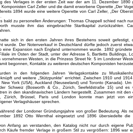
ung des Verlages in der ersten Zeit war der am 11. Dezember 1890
n Komponisten Carl Zeller und die damit erworbene Operette „Der Vogel
Bereits 1894 wurde eine weitere Operette von Carl Zeller, „Der Oberst
.
es bald zu personellen Änderungen: Thomas Chappell schied nach n
th musste ihm das eingebrachte Startkapital zurückzahlen. Carl
ahren.
atte sich in den ersten Jahren ihres Bestehens soweit gefestigt,
t wurde. Der Notenverkauf in Deutschland dürfte jedoch zuerst etw
lb eine Expansion nach England unternommen wurde. 1892 gründete 
iliale im Osten der Stadt, unter der Adresse 5, Bartletts Buildings, 
n vornehmeren Westen, in die Prinzess Street Nr. 5 im Londoner West
amit begonnen, Kontakte zu weiteren deutschen Komponisten herzuste
den in den folgenden Jahren Verlagskontakte zu Musikalienh
knüpft und weitere „Stützpunkte“ errichtet. Zwischen 1910 und 19
in New York (USA), Auckland (Neuseeland) und Toronto (Kanada). U
n der Schweiz (Bosworth & Co., Zürich, Seefeldstraße 15) und es
tren in den skandinavischen Ländern hergestellt. Zusammen mit den
en, Zürich, Brüssel, Paris und London konnte man jetzt von e
igener Verlagshäuser sprechen.
während der Londoner Gründungsjahre von großer Bedeutung. Als ne
mber 1892 Otto Wernthal eingesetzt und 1896 übersiedelte die 
von Anfang an verstanden, den Katalog nicht nur durch eigene Pub
rch Käufe fremder Verlage in großem Stil zu vergrößern: 1896 war es