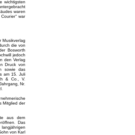
e wichtigsten
untergebracht
ebäudes waren
 Courier“ war
er Musikverlag
durch die von
 der Bosworth
ochwill jedoch
in den Verlag
en Druck von
en sowie das
s am 15. Juli
th & Co., V.
Jahrgang, Nr.
l.
nehmerische
Mitglied der
nnte aus dem
eröffnen. Das
 langjährigen
Sohn von Karl