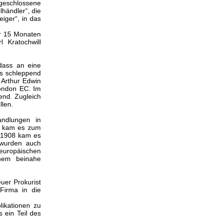
 geschlossene
händler“, die
eiger“, in das
ur 15 Monaten
 Kratochwill
 dass an eine
as schleppend
Arthur Edwin
London EC. Im
end. Zugleich
llen.
andlungen in
14 kam es zum
m 1908 kam es
 wurden auch
 europäischen
inem beinahe
uer Prokurist
Firma in die
likationen zu
 ein Teil des