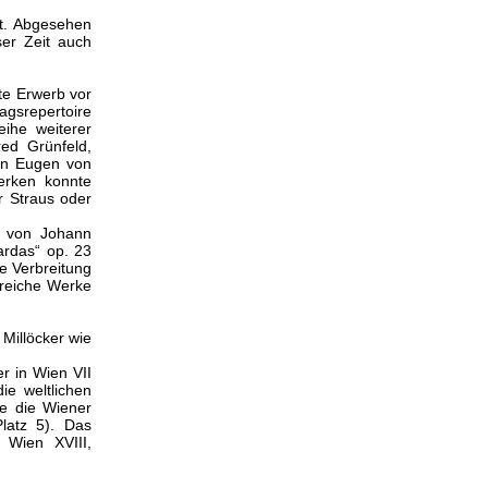
tt. Abgesehen
ser Zeit auch
te Erwerb vor
agsrepertoire
ihe weiterer
ed Grünfeld,
on Eugen von
erken konnte
r Straus oder
n von Johann
ardas“ op. 23
e Verbreitung
lreiche Werke
Millöcker wie
r in Wien VII
ie weltlichen
te die Wiener
latz 5). Das
n Wien XVIII,