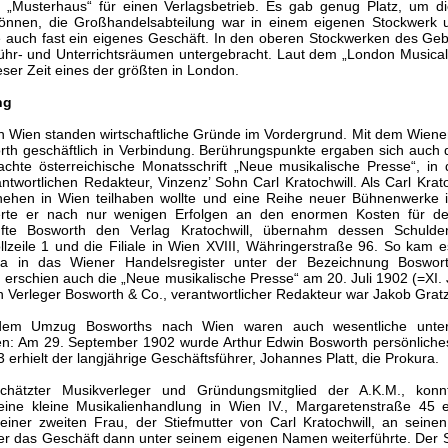
„Musterhaus“ für einen Verlagsbetrieb. Es gab genug Platz, um di
können, die Großhandelsabteilung war in einem eigenen Stockwerk 
te auch fast ein eigenes Geschäft. In den oberen Stockwerken des G
führ- und Unterrichtsräumen untergebracht. Laut dem „London Musical
ser Zeit eines der größten in London.
ng
e in Wien standen wirtschaftliche Gründe im Vordergrund. Mit dem Wien
rth geschäftlich in Verbindung. Berührungspunkte ergaben sich auch 
achte österreichische Monatsschrift „Neue musikalische Presse“, in
ntwortlichen Redakteur, Vinzenz’ Sohn Carl Kratochwill. Als Carl Krat
hehen in Wien teilhaben wollte und eine Reihe neuer Bühnenwerke 
terte er nach nur wenigen Erfolgen an den enormen Kosten für d
ufte Bosworth den Verlag Kratochwill, übernahm dessen Schuld
llzeile 1 und die Filiale in Wien XVIII, Währingerstraße 96. So kam e
a in das Wiener Handelsregister unter der Bezeichnung Boswor
 erschien auch die „Neue musikalische Presse“ am 20. Juli 1902 (=XI. 
 Verleger Bosworth & Co., verantwortlicher Redakteur war Jakob Gratz
 dem Umzug Bosworths nach Wien waren auch wesentliche unter
 Am 29. September 1902 wurde Arthur Edwin Bosworth persönliches 
 erhielt der langjährige Geschäftsführer, Johannes Platt, die Prokura.
eschätzter Musikverleger und Gründungsmitglied der A.K.M., ko
eine kleine Musikalienhandlung in Wien IV., Margaretenstraße 45 
ner zweiten Frau, der Stiefmutter von Carl Kratochwill, an seinen
der das Geschäft dann unter seinem eigenen Namen weiterführte. Der 