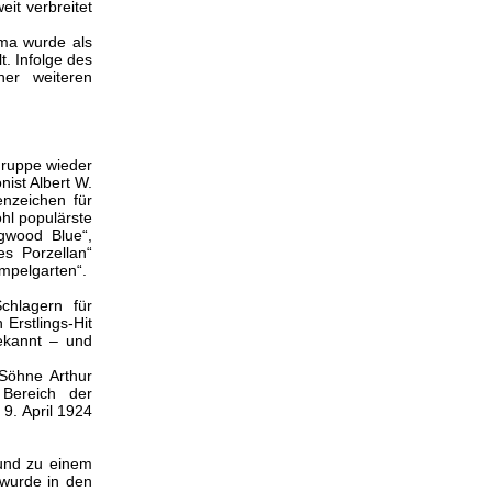
it verbreitet
rma wurde als
t. Infolge des
er weiteren
gruppe wieder
ist Albert W.
nzeichen für
hl populärste
gwood Blue“,
s Porzellan“
empelgarten“.
chlagern für
Erstlings-Hit
ekannt – und
Söhne Arthur
Bereich der
9. April 1924
und zu einem
 wurde in den