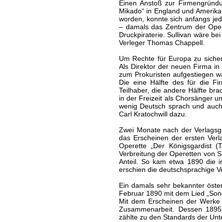
Einen Anstoß zur Firmengründun
Mikado“ in England und Amerika
worden, konnte sich anfangs jed
– damals das Zentrum der Oper
Druckpiraterie. Sullivan wäre b
Verleger Thomas Chappell.
Um Rechte für Europa zu sicher
Als Direktor der neuen Firma in 
zum Prokuristen aufgestiegen w
Die eine Hälfte des für die Fi
Teilhaber, die andere Hälfte br
in der Freizeit als Chorsänger 
wenig Deutsch sprach und auch 
Carl Kratochwill dazu.
Zwei Monate nach der Verlagsgr
das Erscheinen der ersten Verl
Operette „Der Königsgardist 
Verbreitung der Operetten von 
Anteil. So kam etwa 1890 die 
erschien die deutschsprachige V
Ein damals sehr bekannter öste
Februar 1890 mit dem Lied „Song
Mit dem Erscheinen der Werke 
Zusammenarbeit. Dessen 1895 
zählte zu den Standards der Unt