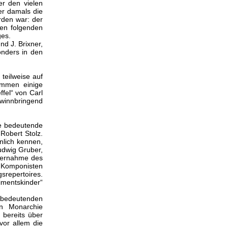
r den vielen
er damals die
rden war: der
den folgenden
ges.
d J. Brixner,
onders in den
teilweise auf
ammen einige
fel“ von Carl
ewinnbringend
he bedeutende
Robert Stolz.
nlich kennen,
udwig Gruber,
Übernahme des
n Komponisten
srepertoires.
imentskinder“
 bedeutenden
en Monarchie
 bereits über
vor allem die