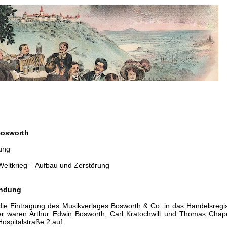
Bosworth
ung
Weltkrieg – Aufbau und Zerstörung
ündung
ie Eintragung des Musikverlages Bosworth & Co. in das Handelsregis
er waren Arthur Edwin Bosworth, Carl Kratochwill und Thomas Chapel
Hospitalstraße 2 auf.